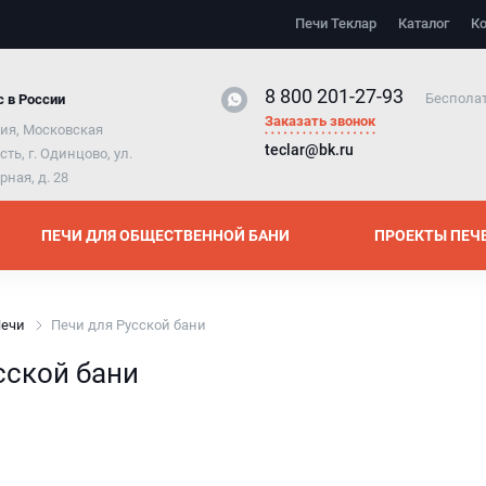
елки
Печи Теклар
Каталог
К
щие печей
8 800 201-27-93
лоёмких
Бесполат
 в России
Заказать звонок
ия, Московская
teclar@bk.ru
сть, г. Одинцово, ул.
дностенные
рная, д. 28
эндвич
ПЕЧИ ДЛЯ ОБЩЕСТВЕННОЙ БАНИ
ПРОЕКТЫ ПЕЧ
ечи
Печи для Русской бани
сской бани